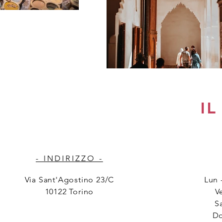
IL
- INDIRIZZO -
Via Sant'Agostino 23/C
Lun 
10122 Torino
V
S
Do