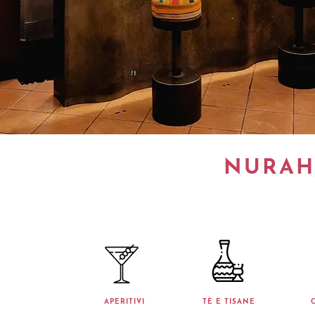
NURAH,
APERITIVI
TÈ E TISANE