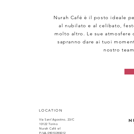
Nurah Café è il posto ideale p
al nubilato e al celibato, fes
molto altro. Le sue atmosfere 
sapranno dare ai tuoi momenti 
nostro team
LOCATION
Via Sant'Agostino, 23/C
10122 Torino
Nurah Café srl
P.IVA 09010390012