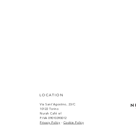
LOCATION
Via Sant'Agostino, 23/C
10122 Torino
Nurah Café srl
P.IVA 09010390012
Privacy Policy
-
Cookie Policy